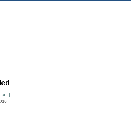
ded
dant ]
2010