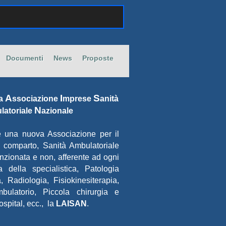
Documenti
News
Proposte
A
I
S
ra
ssociazione
mprese
anità
N
latoriale
azionale
 una nuova Associazione per il
o comparto, Sanità Ambulatoriale
nzionata e non, afferente ad ogni
a della specialistica, Patologia
a, Radiologia, Fisiokinesiterapia,
mbulatorio, Piccola chirurgia e
spital, ecc., la
LAISAN
.