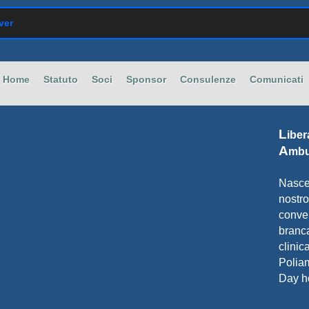
ver
Home
Statuto
Soci
Sponsor
Consulenze
Comunicati
L
ibe
A
mbu
Nasce
nostr
conve
branc
clinic
Polia
Day ho