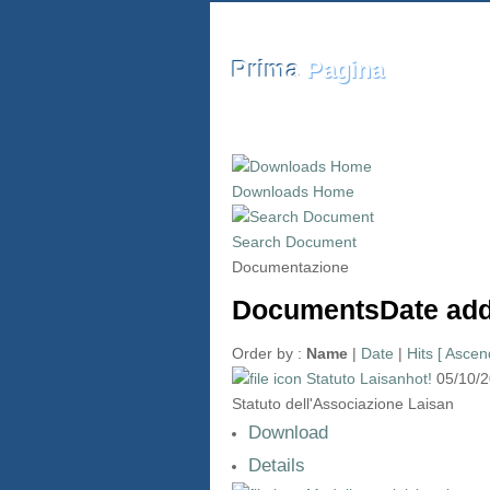
Prima
Pagina
Downloads Home
Search Document
Documentazione
DocumentsDate
ad
Order by :
Name
|
Date
|
Hits
[ Ascen
Statuto Laisan
hot!
05/10/
Statuto dell'Associazione Laisan
Download
Details